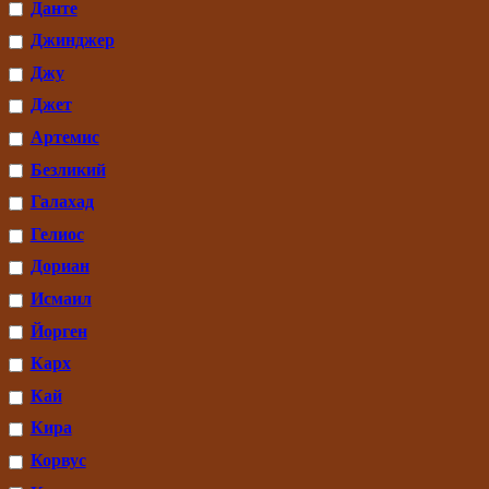
Данте
Джинджер
Джу
Джет
Артемис
Безликий
Галахад
Гелиос
Дориан
Исмаил
Йорген
Карх
Кай
Кира
Корвус