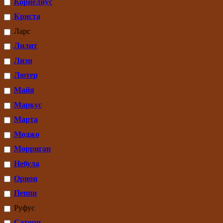
Корнелиус
Криста
Ларс
Лилит
Лиэн
Лютер
Майя
Маркус
Марта
Моджо
Морриган
Небула
Орион
Пеппи
Руфус
Сатори