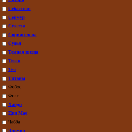
Себастьян
Сеймур
Селеста
Сорвиголова
Судья
Темная звезда
Тесак
Тея
Титаны
Фобос
Фокс
Хайди
Цин Мао
Чабба
Эльмир